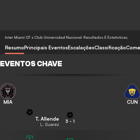
Inter Miami CF x Club Universidad Nacional
Resultados E Estatísticas
,
Resumo
Principais Eventos
Escalações
Classificação
Come
EVENTOS CHAVE
MIA
CUN
T. Allende
3
-
1
L. Suarez