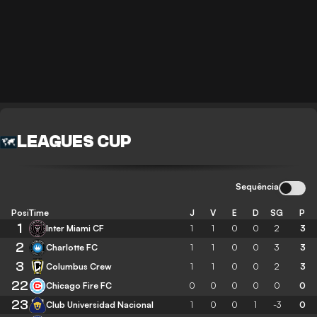
LEAGUES CUP
Sequência
Posição
Time
J
V
E
D
SG
P
1
Inter Miami CF
1
1
0
0
2
3
2
Charlotte FC
1
1
0
0
3
3
3
Columbus Crew
1
1
0
0
2
3
22
Chicago Fire FC
0
0
0
0
0
0
23
Club Universidad Nacional
1
0
0
1
-3
0