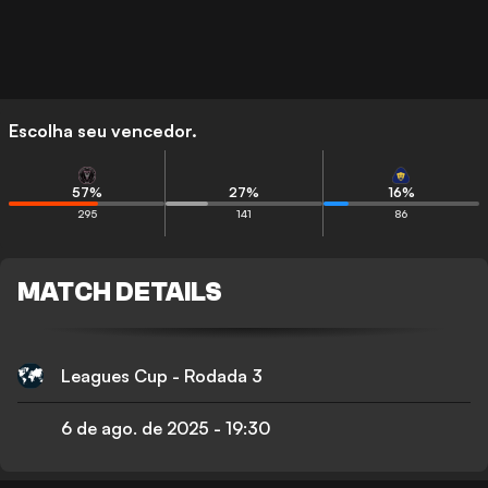
Escolha seu vencedor.
57
%
27
%
16
%
295
141
86
MATCH DETAILS
Leagues Cup - Rodada 3
6 de ago. de 2025
-
19:30