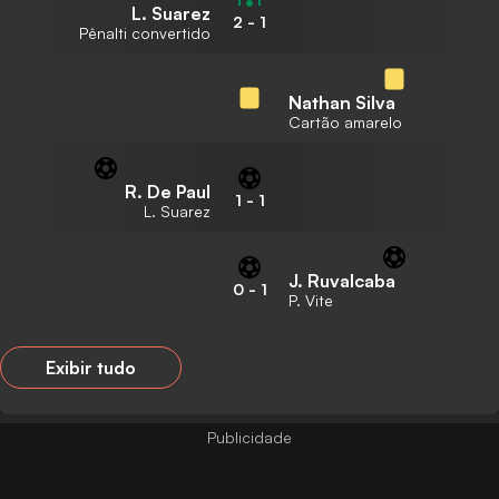
L. Suarez
2
-
1
Pênalti convertido
Nathan Silva
Cartão amarelo
R. De Paul
1
-
1
L. Suarez
J. Ruvalcaba
0
-
1
P. Vite
Exibir tudo