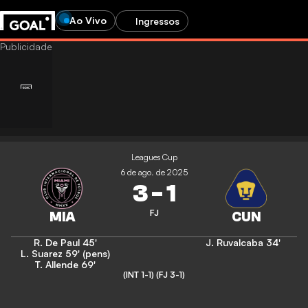
Ao Vivo
Ingressos
Leagues Cup
6 de ago. de 2025
3
-
1
FJ
R. De Paul
45'
J. Ruvalcaba
34'
L. Suarez
59' (pens)
T. Allende
69'
(INT 1-1)
(FJ 3-1)