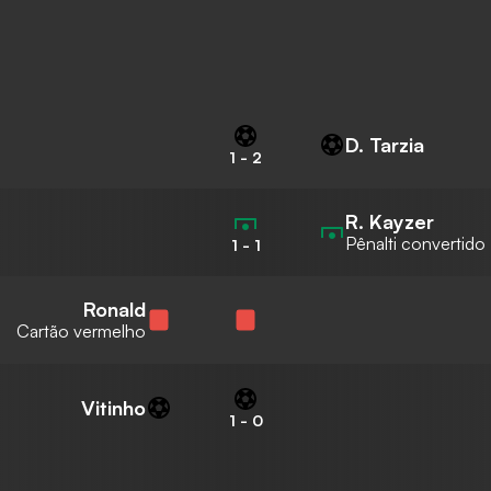
D. Tarzia
1
-
2
R. Kayzer
Pênalti convertido
1
-
1
Ronald
Cartão vermelho
Vitinho
1
-
0