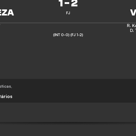
1
-
2
FJ
'
R. K
D. 
(INT 0-0)
(FJ 1-2)
sticas
,
ários