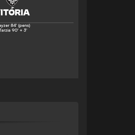
ayzer
84' (pens)
Tarzia
90' + 3'