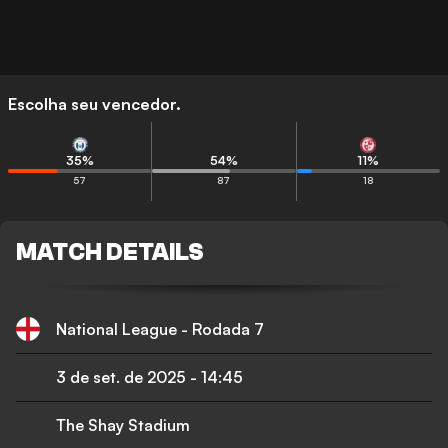
Escolha seu vencedor.
35
%
54
%
11
%
57
87
18
MATCH DETAILS
National League - Rodada 7
3 de set. de 2025
-
14:45
The Shay Stadium