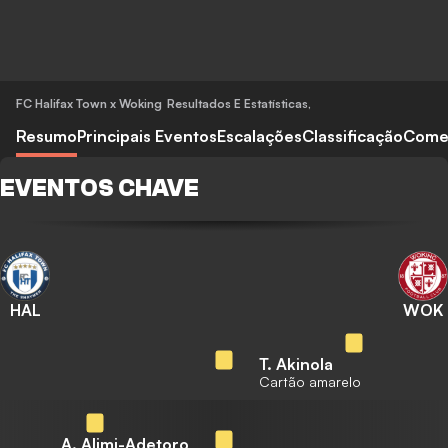
FC Halifax Town x Woking
Resultados E Estatísticas
,
Resumo
Principais Eventos
Escalações
Classificação
Come
EVENTOS CHAVE
HAL
WOK
T. Akinola
Cartão amarelo
A. Alimi-Adetoro