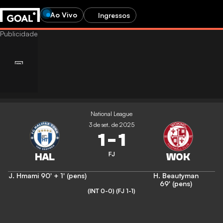
Ao Vivo
Ingressos
National League
3 de set. de 2025
1
-
1
FJ
J. Hmami
90' + 1' (pens)
H. Beautyman
69' (pens)
(INT 0-0)
(FJ 1-1)