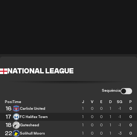
NATIONAL LEAGUE
Sequência
Posição
Time
J
V
E
D
SG
P
16
Carlisle United
1
0
0
1
-1
0
17
FC Halifax Town
1
0
0
1
-1
0
18
Gateshead
1
0
0
1
-1
0
22
Solihull Moors
1
0
0
1
-3
0