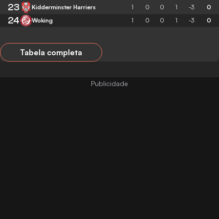
23
Kidderminster Harriers
1
0
0
1
-3
0
24
Woking
1
0
0
1
-3
0
Tabela completa