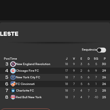
LESTE
Sequência
Posição
Time
J
V
E
D
SG
P
3
New England Revolution
18
9
3
6
5
30
4
Chicago Fire FC
17
9
2
6
9
29
5
New York City FC
18
7
5
6
7
26
6
FC Cincinnati
18
7
5
6
1
26
7
Charlotte FC
18
7
4
7
2
25
8
Red Bull New York
18
7
4
7
-10
25