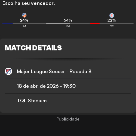
Escolha seu vencedor.
24
%
54
%
22
%
24
54
22
MATCH DETAILS
Major League Soccer - Rodada 8
18 de abr. de 2026
-
19:30
TQL Stadium