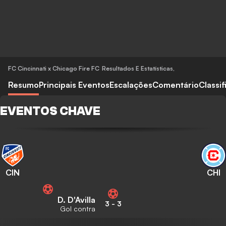
FC Cincinnati x Chicago Fire FC
Resultados E Estatísticas
,
Resumo
Principais Eventos
Escalações
Comentário
Classi
EVENTOS CHAVE
CIN
CHI
D. D'Avilla
3
-
3
Gol contra