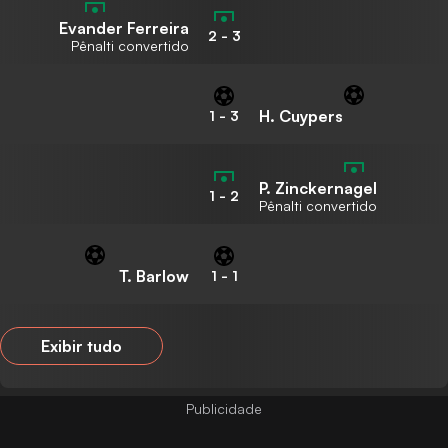
Evander Ferreira
2
-
3
Pênalti convertido
H. Cuypers
1
-
3
P. Zinckernagel
1
-
2
Pênalti convertido
T. Barlow
1
-
1
Exibir tudo