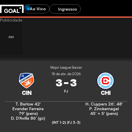
Ao Vivo
Ingressos
Major League Soccer
18 de abr. de 2026
3
-
3
FJ
T. Barlow
42'
H. Cuypers
26'
,
48'
Evander Ferreira
P. Zinckernagel
79' (pens)
45' + 5' (pens)
D. D'Avilla
86' (gc)
(INT 1-2)
(FJ 3-3)