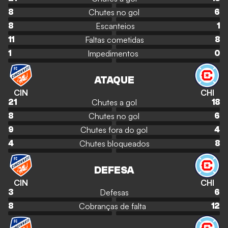
Chutes no gol
8
6
Escanteios
8
1
Faltas cometidas
11
8
Impedimentos
1
0
ATAQUE
CIN
CHI
Chutes a gol
21
18
Chutes no gol
8
6
Chutes fora do gol
9
4
Chutes bloqueados
4
8
DEFESA
CIN
CHI
Defesas
3
6
Cobranças de falta
8
12