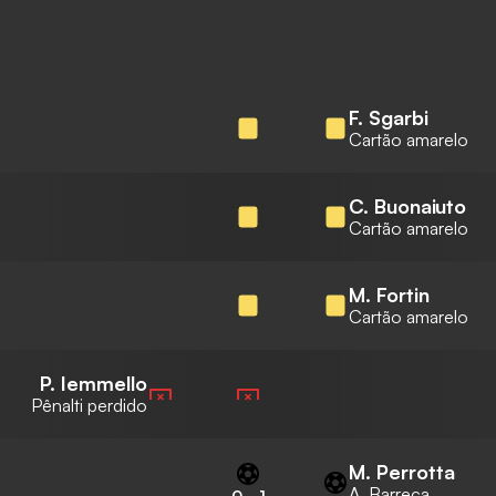
F. Sgarbi
Cartão amarelo
C. Buonaiuto
Cartão amarelo
M. Fortin
Cartão amarelo
P. Iemmello
Pênalti perdido
M. Perrotta
A. Barreca
0
-
1