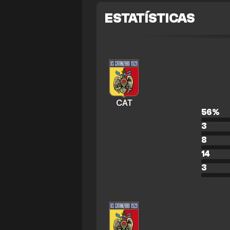
ESTATÍSTICAS
CAT
56
%
3
8
14
3