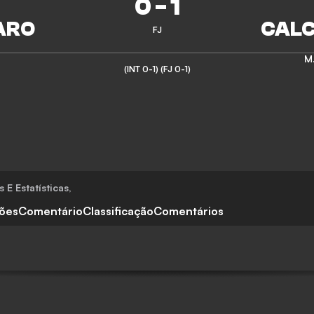
0
-
1
FJ
M.
(INT 0-1)
(FJ 0-1)
 E Estatísticas
,
ções
Comentário
Classificação
Comentários