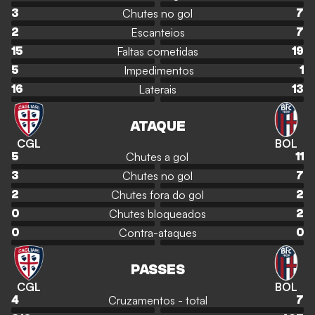
Chutes no gol
3
7
Escanteios
2
7
Faltas cometidas
15
19
Impedimentos
5
1
Laterais
16
13
ATAQUE
CGL
BOL
Chutes a gol
5
11
Chutes no gol
3
7
Chutes fora do gol
2
2
Chutes bloqueados
0
2
Contra-ataques
0
0
PASSES
CGL
BOL
Cruzamentos - total
4
7