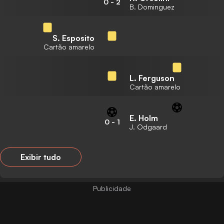
0
-
2
B. Dominguez
S. Esposito
Cartão amarelo
L. Ferguson
Cartão amarelo
E. Holm
0
-
1
J. Odgaard
Exibir tudo