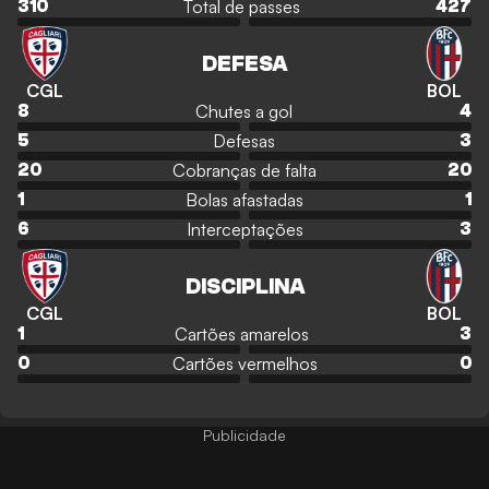
Total de passes
310
427
DEFESA
CGL
BOL
Chutes a gol
8
4
Defesas
5
3
Cobranças de falta
20
20
Bolas afastadas
1
1
Interceptações
6
3
DISCIPLINA
CGL
BOL
Cartões amarelos
1
3
Cartões vermelhos
0
0
Publicidade