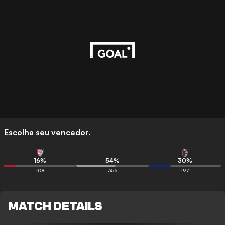
Escolha seu vencedor.
16
%
54
%
30
%
108
355
197
MATCH DETAILS