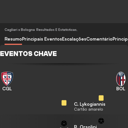
Cagliari x Bologna
Resultados E Estatísticas
,
Resumo
Principais Eventos
Escalações
Comentário
Princi
EVENTOS CHAVE
CGL
BOL
C. Lykogiannis
Cartão amarelo
R. Orsolini