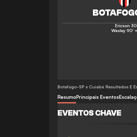
Ericson
30
Wesley
90' +
Botafogo-SP x Cuiabá
Resultados E Es
Resumo
Principais Eventos
Escala
EVENTOS CHAVE