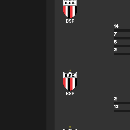
BSP
14
7
5
2
BSP
2
13