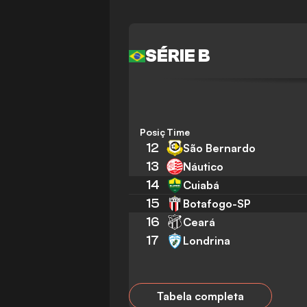
SÉRIE B
Posição
Time
12
São Bernardo
13
Náutico
14
Cuiabá
15
Botafogo-SP
16
Ceará
17
Londrina
Tabela completa