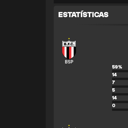
ESTATÍSTICAS
BSP
59
%
14
7
5
14
0