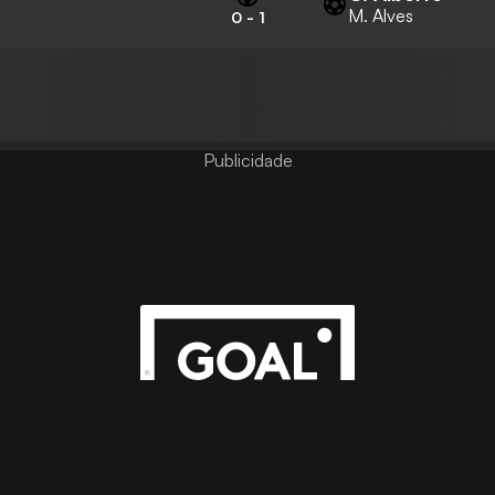
M. Alves
0
-
1
Publicidade