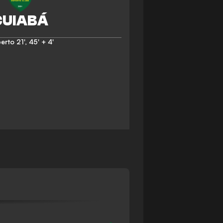
berto
21'
,
45' + 4'