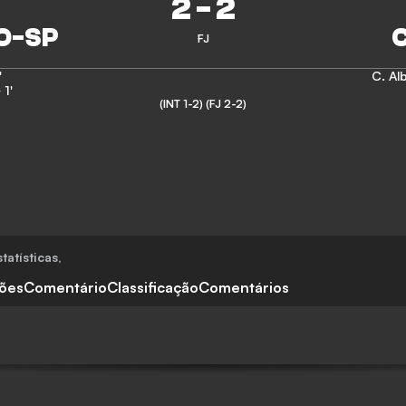
2
-
2
FJ
'
C. Al
 1'
(INT 1-2)
(FJ 2-2)
tatísticas
,
ções
Comentário
Classificação
Comentários