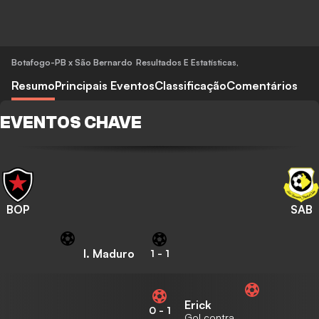
Botafogo-PB x São Bernardo
Resultados E Estatísticas
,
Resumo
Principais Eventos
Classificação
Comentários
EVENTOS CHAVE
BOP
SAB
I. Maduro
1
-
1
Erick
0
-
1
Gol contra