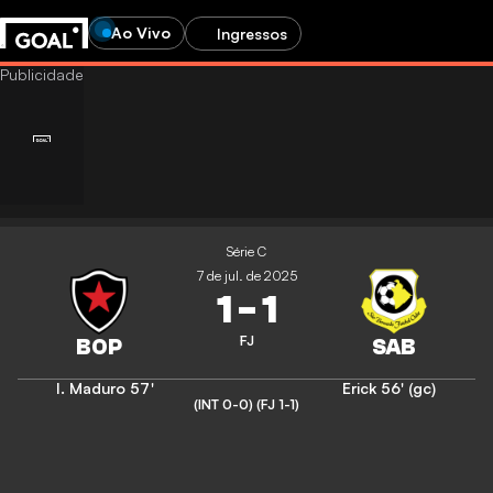
Ao Vivo
Ingressos
Série C
7 de jul. de 2025
1
-
1
FJ
I. Maduro
57'
Erick
56' (gc)
(INT 0-0)
(FJ 1-1)