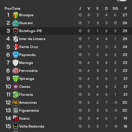
Posição
Time
J
V
E
D
SG
P
1
Brusque
15
8
3
4
6
27
2
Guarani
15
7
5
3
13
26
3
Botafogo-PB
15
8
1
6
5
25
4
Inter de Limeira
15
7
4
4
1
25
5
Santa Cruz
15
7
3
5
4
24
6
Paysandu
15
7
2
6
2
23
7
Maringá
15
6
5
4
3
23
8
Ferroviária
15
6
5
4
3
23
9
Ypiranga
15
6
3
6
-1
21
10
Caxias
15
5
6
4
2
21
11
Floresta
15
5
6
4
1
21
12
Amazonas
15
6
2
7
-5
20
13
Figueirense
15
5
5
5
-5
20
14
Ituano
15
5
4
6
-1
19
15
Volta Redonda
15
5
3
7
-8
18