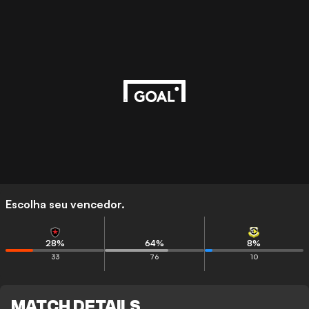
Escolha seu vencedor.
28
%
64
%
8
%
33
76
10
MATCH DETAILS