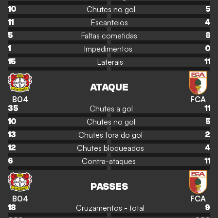
Chutes no gol
10
5
Escanteios
11
4
Faltas cometidas
5
8
Impedimentos
1
0
Laterais
15
11
ATAQUE
B04
FCA
Chutes a gol
35
11
Chutes no gol
10
5
Chutes fora do gol
13
2
Chutes bloqueados
12
4
Contra-ataques
6
11
PASSES
B04
FCA
Cruzamentos - total
18
9