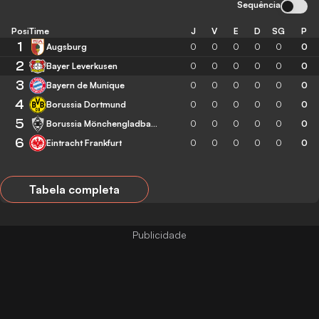
Sequência
Posição
Time
J
V
E
D
SG
P
1
Augsburg
0
0
0
0
0
0
2
Bayer Leverkusen
0
0
0
0
0
0
3
Bayern de Munique
0
0
0
0
0
0
4
Borussia Dortmund
0
0
0
0
0
0
5
Borussia Mönchengladbach
0
0
0
0
0
0
6
Eintracht Frankfurt
0
0
0
0
0
0
Tabela completa