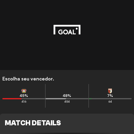
Escolha seu vencedor.
45
%
48
%
7
%
416
454
64
MATCH DETAILS