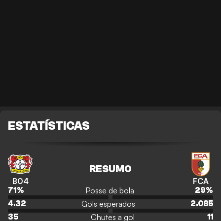
ESTATÍSTICAS
RESUMO
B04
FCA
Posse de bola
71
%
29
%
Gols esperados
4.32
2.085
Chutes a gol
35
11