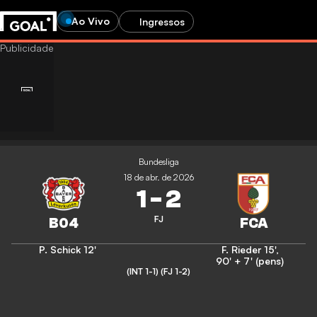
Ao Vivo
Ingressos
Bundesliga
18 de abr. de 2026
1
-
2
FJ
P. Schick
12'
F. Rieder
15'
,
90' + 7' (pens)
(INT 1-1)
(FJ 1-2)