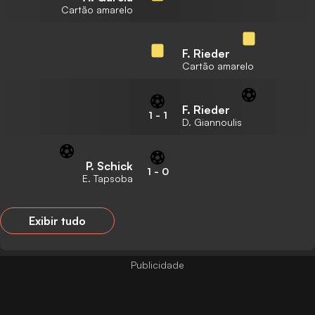
Cartão amarelo
F. Rieder
Cartão amarelo
F. Rieder
1
-
1
D. Giannoulis
P. Schick
1
-
0
E. Tapsoba
Exibir tudo