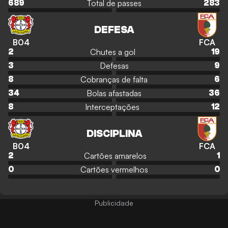
Total de passes
689
283
DEFESA
B04
FCA
Chutes a gol
2
19
Defesas
3
9
Cobranças de falta
8
6
Bolas afastadas
34
36
Interceptações
8
12
DISCIPLINA
B04
FCA
Cartões amarelos
2
1
Cartões vermelhos
0
0
Publicidade