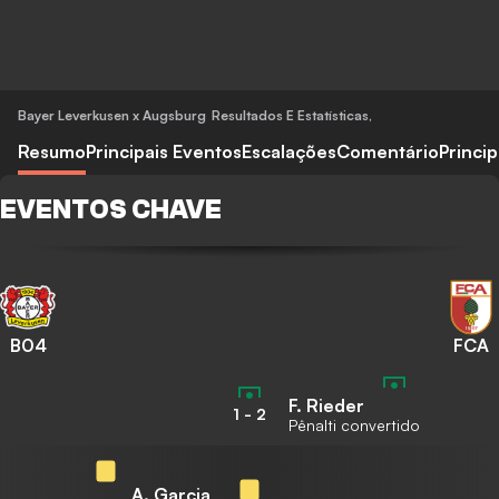
Bayer Leverkusen x Augsburg
Resultados E Estatísticas
,
Resumo
Principais Eventos
Escalações
Comentário
Princi
EVENTOS CHAVE
B04
FCA
F. Rieder
1
-
2
Pênalti convertido
A. Garcia