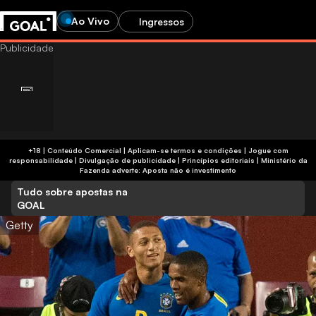
Ao Vivo
Ingressos
+18 | Conteúdo Comercial | Aplicam-se termos e condições | Jogue com
responsabilidade
|
Divulgação de publicidade
|
Princípios editoriais
|
Ministério da
Fazenda adverte: Aposta não é investimento
Tudo sobre apostas na
GOAL
Getty