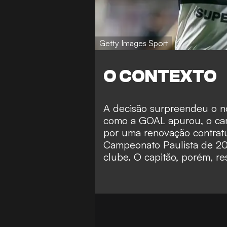
Getty Images Sport
O CONTEXTO
A decisão surpreendeu o noti
como a GOAL apurou, o cam
por uma renovação contratu
Campeonato Paulista de 202
clube. O capitão, porém, re