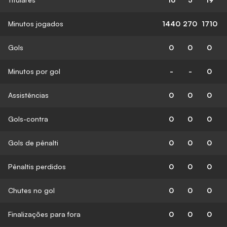
Minutos jogados
1440
270
1710
Gols
0
0
0
Minutos por gol
-
-
0
Assistências
0
0
0
Gols-contra
0
0
0
Gols de pênalti
0
0
0
Pênaltis perdidos
0
0
0
Chutes no gol
0
0
0
Finalizações para fora
0
0
0