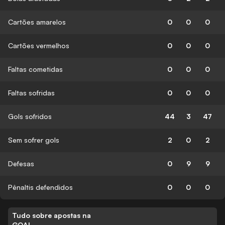
Cartões amarelos
0
0
0
Cartões vermelhos
0
0
0
Faltas cometidas
0
0
0
Faltas sofridas
0
0
0
Gols sofridos
44
3
47
Sem sofrer gols
2
0
2
Defesas
0
9
9
Pênaltis defendidos
0
0
0
Tudo sobre apostas na
GOAL