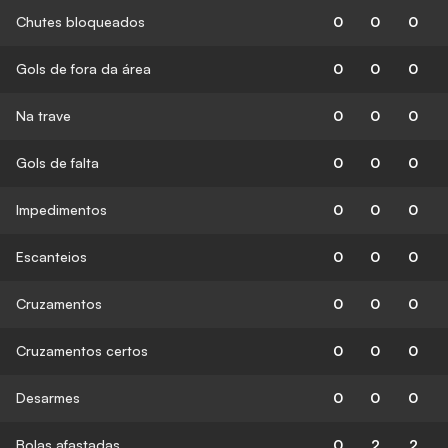
Chutes bloqueados
0
0
0
Gols de fora da área
0
0
0
Na trave
0
0
0
Gols de falta
0
0
0
Impedimentos
0
0
0
Escanteios
0
0
0
Cruzamentos
0
0
0
Cruzamentos certos
0
0
0
Desarmes
0
0
0
Bolas afastadas
0
2
2