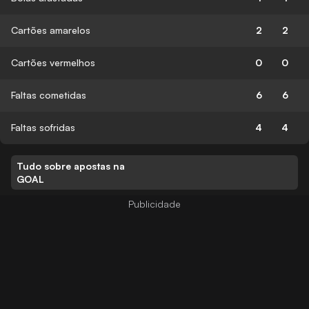
Cartões amarelos
2
2
Cartões vermelhos
0
0
Faltas cometidas
6
6
Faltas sofridas
4
4
Tudo sobre apostas na
GOAL