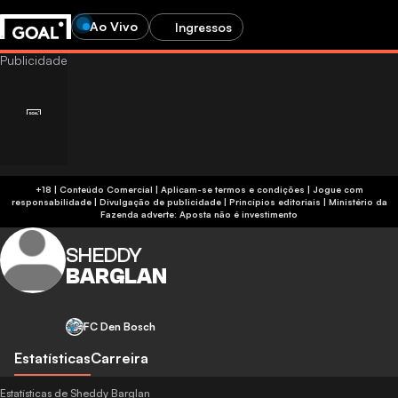
Ao Vivo
Ingressos
+18 | Conteúdo Comercial | Aplicam-se termos e condições | Jogue com
responsabilidade
|
Divulgação de publicidade
|
Princípios editoriais
|
Ministério da
Fazenda adverte: Aposta não é investimento
SHEDDY
BARGLAN
FC Den Bosch
Estatísticas
Carreira
Estatísticas de Sheddy Barglan