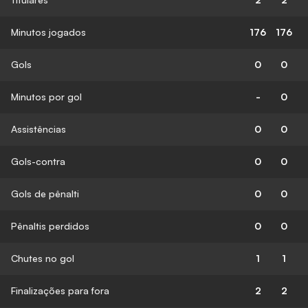
Minutos jogados
176
176
Gols
0
0
Minutos por gol
-
0
Assistências
0
0
Gols-contra
0
0
Gols de pênalti
0
0
Pênaltis perdidos
0
0
Chutes no gol
1
1
Finalizações para fora
2
2