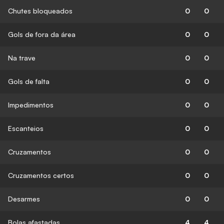
Chutes bloqueados
0
0
Gols de fora da área
0
0
Na trave
0
0
Gols de falta
0
0
Impedimentos
0
0
Escanteios
0
0
Cruzamentos
0
0
Cruzamentos certos
0
0
Desarmes
0
0
Bolas afastadas
4
4