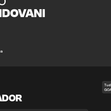
O
DOVANI
ça
Tud
GO
ADOR