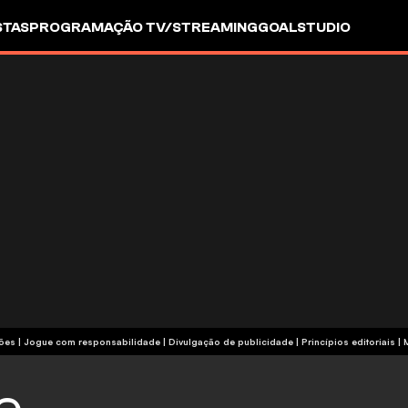
STAS
PROGRAMAÇÃO TV/STREAMING
GOALSTUDIO
termos e condições | Jogue com responsabilidade
|
Divulgação de publicidade
|
Princípios editoriais
|