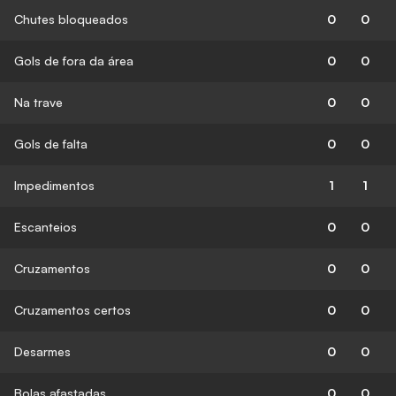
Chutes bloqueados
0
0
Gols de fora da área
0
0
Na trave
0
0
Gols de falta
0
0
Impedimentos
1
1
Escanteios
0
0
Cruzamentos
0
0
Cruzamentos certos
0
0
Desarmes
0
0
Bolas afastadas
0
0