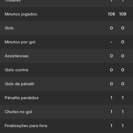
Minutos jogados
105
105
Gols
0
0
Minutos por gol
-
0
Assistências
0
0
Gols-contra
0
0
Gols de pênalti
0
0
Pênaltis perdidos
1
1
Chutes no gol
1
1
Finalizações para fora
1
1