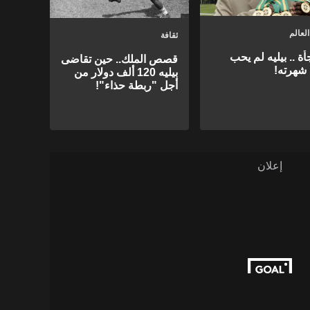
لعالم
ثقافة
ة .. بيليه لم يحب
قصص الملك.. حين تقاضى
شهرته!
بيليه 120 ألف دولار من
أجل "ربطة حذاء"!