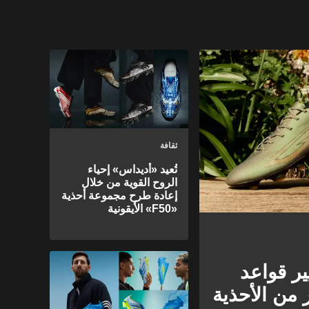
ثقافة
تُعيد «أديداس» إحياء
الروح القوية من خلال
إعادة طرح مجموعة أحذية
«F50» الأيقونية
ير قواعد
 من الأحذية