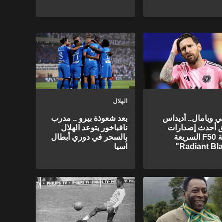
الهلال
 ويامال.. أديداس
بعد شعوذة بيرو .. مدرب
 أحدث إصدارات
نافباخور يتوعد الهلال
أحذية F50 السريعة
بالسحر في دوري أبطال
آسيا