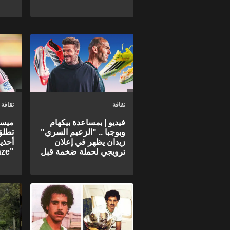
ثقافة
ثقافة
فيديو | بمساعدة بيكهام
ميسي
وبوجبا .. "الزعيم السري"
تطلق
زيدان يظهر في إعلان
ترويجي لحملة ضخمة قبل
"Radiant Blaze"
كأس العالم 2026