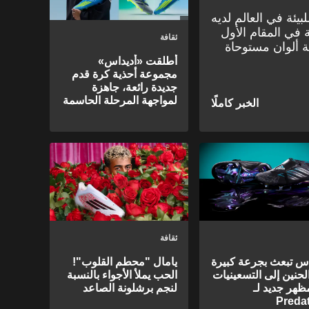
بيئة في العالم لديه
 في المقام الأول
ثقافة
فة ألوان مستوحاة
أطلقت «أديداس»
مجموعة أحذية كرة قدم
جديدة رائعة، جاهزة
لمواجهة المرحلة الحاسمة
من الموسم
ثقافة
اس تبعث بجرعة كبيرة
يامال "محطم القلوب"!
لحنين إلى التسعينيات
الحب يملأ الأجواء بالنسبة
ظهر جديد لـ
لنجم برشلونة الصاعد
Preda