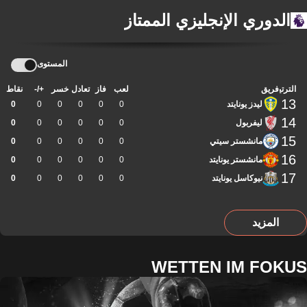
الدوري الإنجليزي الممتاز
المستوى
الترتيب
فريق
لعب
فاز
تعادل
خسر
+/-
نقاط
13
ليدز يونايتد
0
0
0
0
0
0
14
ليفربول
0
0
0
0
0
0
15
مانشستر سيتي
0
0
0
0
0
0
16
مانشستر يونايتد
0
0
0
0
0
0
17
نيوكاسل يونايتد
0
0
0
0
0
0
المزيد
WETTEN IM FOKUS