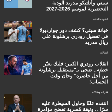
سيتي وأتلتيكو مدريد الودية
التحضيرية لموسم 2026-2027
القنوات الناقلة
خيانة سيتي؟ كشف دور جوارديولا
في تفضيل رودري برشلونة على
ريال مدريد
انتقالات
انقلاب رودري الكبير: فليك يغيّر
خطته.. ضحى بـ"مستقبل برشلونة
من أجل حاضره" وحان وقت
الحساب!
فقرات ومقالات
انتقده علنًا وحاول السيطرة عليه
سرًا .. وثيقة مُسربة تفضح مؤامرة