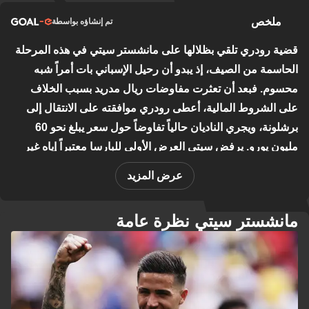
ملخص
تم إنشاؤه بواسطة
قضية رودري تلقي بظلالها على مانشستر سيتي في هذه المرحلة
الحاسمة من الصيف، إذ يبدو أن رحيل الإسباني بات أمراً شبه
محسوم. فبعد أن تعثرت مفاوضات ريال مدريد بسبب الخلاف
على الشروط المالية، أعطى رودري موافقته على الانتقال إلى
برشلونة، ويجري الناديان حالياً تفاوضاً حول سعر يبلغ نحو 60
مليون يورو. يرفض سيتي العرض الأولي للبارسا معتبراً إياه غير
كافٍ، وهو ما يعكس موقفاً تفاوضياً واضحاً من الإدارة. فقدان هذا
عرض المزيد
المستوى من الجودة في وسط الملعب يمثل تحدياً حقيقياً، وقد
أشارت التقارير إلى أن المدير الفني إنزو ماريسكا يرى في إنزو
مانشستر سيتي نظرة عامة
فيرنانديز خليفةً مثالياً للدور.
على صعيد التعاملات الأخرى، أتمّ الفريق بيع الحارس جيمس
ترافورد إلى ليدز مقابل 45 مليون جنيه، وعوّض ذلك بالتعاقد مع
خيرونيمو رولي من مارسيليا بصفقة اقتصادية بلغت مليوني يورو.
كما تشير التقارير إلى اقتراب الجناح سافينيو من الانتقال إلى