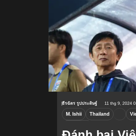
ธีรฉัตร รูปประดิษฐ์
11 thg 9, 2024 
M. Ishii
Thailand
Vi
Friendlies
Đánh bại Vi