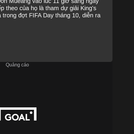
Don Mueang vào lúc 11 giờ sáng ngày
p theo của họ là tham dự giải King's
a trong đợt FIFA Day tháng 10, diễn ra
.
Quảng cáo