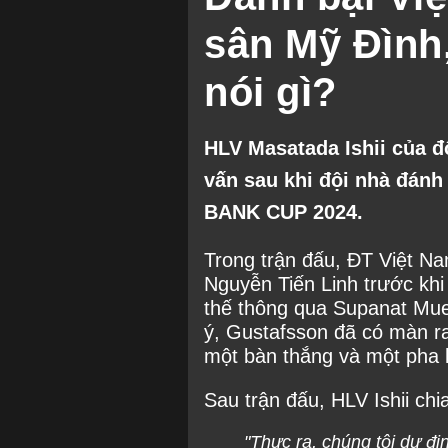
sân Mỹ Đình
nói gì?
HLV Masatada Ishii của đ
vấn sau khi đội nhà đánh
BANK CUP 2024.
Trong trận đấu, ĐT Việt N
Nguyễn Tiến Linh trước khi 
thế thông qua Supanat Mue
ý, Gustafsson đã có màn ra
một bàn thắng và một pha k
Sau trận đấu, HLV Ishii chi
"Thực ra, chúng tôi dự đị