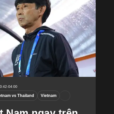
03:42-04:00
etnam vs Thailand
Vietnam
ệt Nam ngay trên