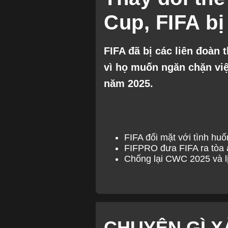
Bayern Munich
Cup, FIFA bị
FIFA đã bị các liên đoàn
vì họ muốn ngăn chặn việ
năm 2025.
FIFA đối mặt với tình huố
FIFPRO đưa FIFA ra tòa 
Chống lại CWC 2025 và lị
CHUYỆN GÌ X