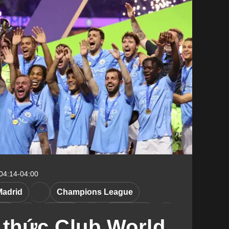
 04:14-04:00
Madrid
Champions League
sea
Arsenal
Barcelona
 thức Club World