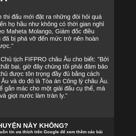
h thi đấu mới đặt ra những đòi hỏi quá
iến họ hầu như không có thời gian nghỉ
heo Maheta Molango, Giám đốc điều
u đã bị phá vỡ đến mức trở nên hoàn
ược."
, Chủ tịch FIFPRO châu Âu cho biết: "Bởi
 thất bại, giờ đây chúng tôi phải đảm bảo
thủ được tôn trọng đầy đủ bằng cách
 Âu và do đó là Tòa án Công lý châu Âu.
ể gắn mác cho một giải đấu cụ thể, mà
và giọt nước làm tràn ly."
CHUYỆN NÀY KHÔNG?
n tin ưa thích trên Google để xem thêm các bài