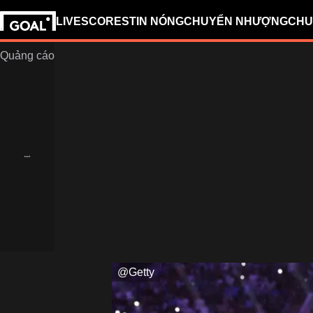
LIVESCORES
TIN NÓNG
CHUYỂN NHƯỢNG
CHU
@Getty