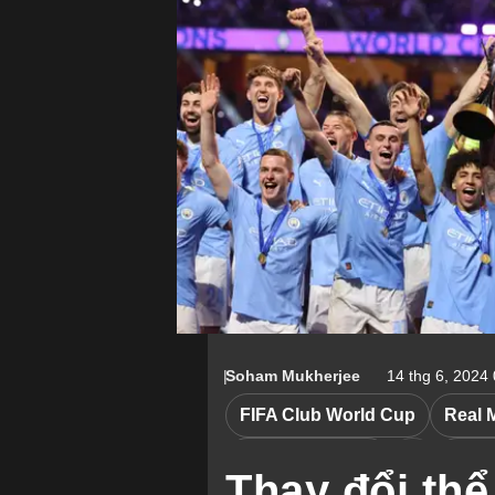
Soham Mukherjee
14 thg 6, 2024
FIFA Club World Cup
Real 
Manchester City
Chel
Thay đổi thể