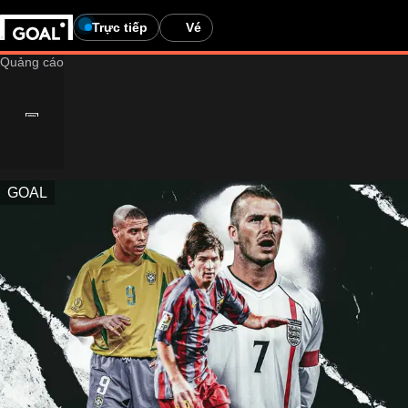
Trực tiếp
Vé
GOAL