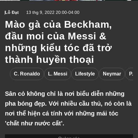
Lỗ Đạt
13 thg 9, 2022 20:00-04:00
Mào gà của Beckham,
đầu moi của Messi &
những kiểu tóc đã trở
thành huyền thoại
C. Ronaldo
L. Messi
Lifestyle
Neymar
P. 
Sân cỏ không chỉ là nơi biểu diễn những
pha bóng đẹp. Với nhiều cầu thủ, nó còn là
nơi thể hiện cá tính với những mái tóc
'chất như nước cất'.