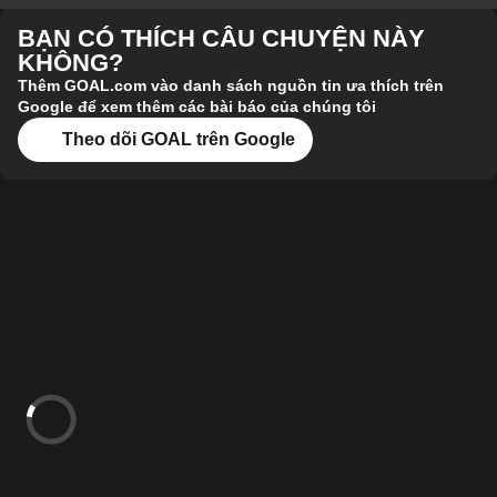
BẠN CÓ THÍCH CÂU CHUYỆN NÀY
KHÔNG?
Thêm GOAL.com vào danh sách nguồn tin ưa thích trên
Google để xem thêm các bài báo của chúng tôi
Theo dõi GOAL trên Google