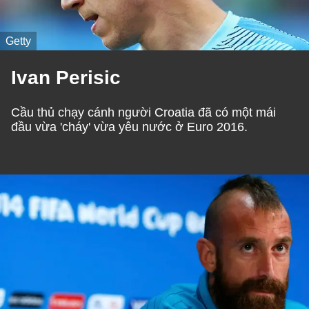
Getty
Ivan Perisic
Cầu thủ chạy cánh người Croatia đã có một mái
đầu vừa 'cháy' vừa yêu nước ở Euro 2016.