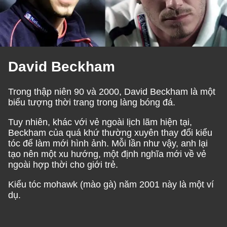
David Beckham
Trong thập niên 90 và 2000, David Beckham là một
biểu tượng thời trang trong làng bóng đá.
Tuy nhiên, khác với vẻ ngoài lịch lãm hiện tại,
Beckham của quá khứ thường xuyên thay đổi kiểu
tóc để làm mới hình ảnh. Mỗi lần như vậy, anh lại
tạo nên một xu hướng, một định nghĩa mới về vẻ
ngoài hợp thời cho giới trẻ.
Kiểu tóc mohawk (mào gà) năm 2001 này là một ví
dụ.