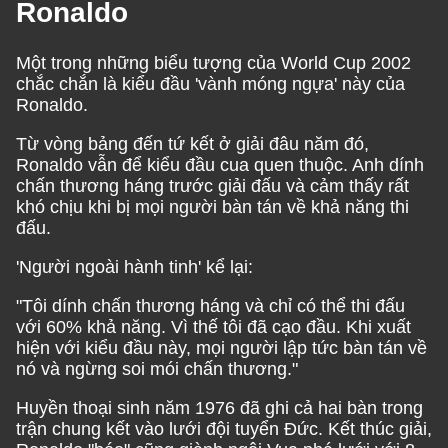
Ronaldo
Một trong những biểu tượng của World Cup 2002
chắc chắn là kiểu đầu 'vành móng ngựa' này của
Ronaldo.
Từ vòng bảng đến tứ kết ở giải đâu năm đó,
Ronaldo vẫn để kiểu đầu cua quen thuộc. Anh dính
chấn thương háng trước giải đấu và cảm thấy rất
khó chịu khi bị mọi người bàn tán về khả năng thi
đấu.
'Người ngoài hành tinh' kể lại:
"Tôi dính chấn thương háng và chỉ có thể thi đấu
với 60% khả năng. Vì thế tôi đã cạo đầu. Khi xuất
hiện với kiểu đầu này, mọi người lập tức bàn tán về
nó và ngừng soi mói chấn thương."
Huyền thoại sinh năm 1976 đã ghi cả hai bàn trong
trận chung kết vào lưới đội tuyển Đức. Kết thúc giải,