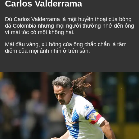
Carlos Valderrama
Dù Carlos Valderrama là một huyền thoại của bóng
đá Colombia nhưng mọi người thường nhớ đến ông
vì mái tóc có một không hai.
Mái đầu vàng, xù bông của ông chắc chắn là tâm
điểm của mọi ánh nhìn ở trên sân.