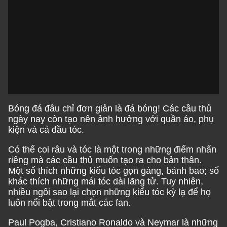
Bóng đá đâu chỉ đơn giản là đá bóng! Các cầu thủ
ngày nay còn tạo nên ảnh hưởng với quần áo, phụ
kiện và cả đầu tóc.
Có thể coi râu và tóc là một trong những điểm nhấn
riêng mà các cầu thủ muốn tạo ra cho bản thân.
Một số thích những kiểu tóc gọn gàng, bảnh bao; số
khác thích những mái tóc dài lãng tử. Tuy nhiên,
nhiều ngôi sao lại chọn những kiểu tóc kỳ lạ để họ
luôn nổi bật trong mắt các fan.
Paul Pogba, Cristiano Ronaldo và Neymar là những