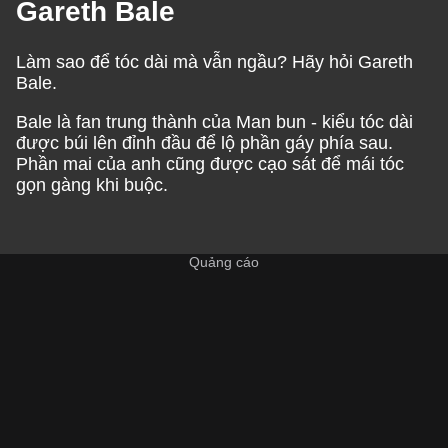
Gareth Bale
Làm sao để tóc dài mà vẫn ngầu? Hãy hỏi Gareth
Bale.
Bale là fan trung thành của Man bun - kiểu tóc dài
được búi lên đỉnh đầu để lộ phần gáy phía sau.
Phần mai của anh cũng được cạo sát để mái tóc
gọn gàng khi buộc.