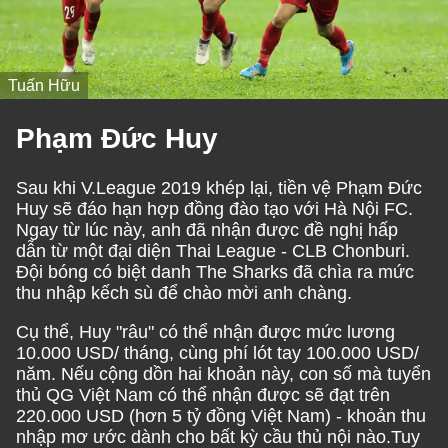
Tuấn Hữu
Phạm Đức Huy
Sau khi V.League 2019 khép lại, tiền vệ Phạm Đức
Huy sẽ đáo hạn hợp đồng đào tạo với Hà Nội FC.
Ngay từ lúc này, anh đã nhận được đề nghị hấp
dẫn từ một đại diện Thai League - CLB Chonburi.
Đội bóng có biệt danh The Sharks đã chìa ra mức
thu nhập kếch sù để chào mời anh chàng.
Cụ thể, Huy "râu" có thể nhận được mức lương
10.000 USD/ tháng, cùng phí lót tay 100.000 USD/
năm. Nếu cộng dồn hai khoản này, con số mà tuyển
thủ QG Việt Nam có thể nhận được sẽ đạt trên
220.000 USD (hơn 5 tỷ đồng Việt Nam) - khoản thu
nhập mơ ước dành cho bất kỳ cầu thủ nội nào.Tuy