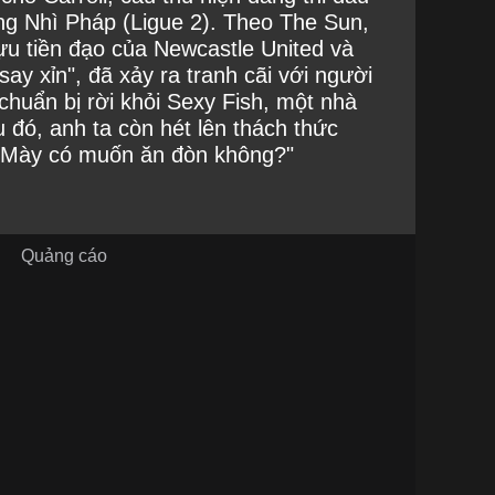
ng Nhì Pháp (Ligue 2). Theo The Sun,
ựu tiền đạo của Newcastle United và
"say xỉn", đã xảy ra tranh cãi với người
chuẩn bị rời khỏi Sexy Fish, một nhà
 đó, anh ta còn hét lên thách thức
"Mày có muốn ăn đòn không?"