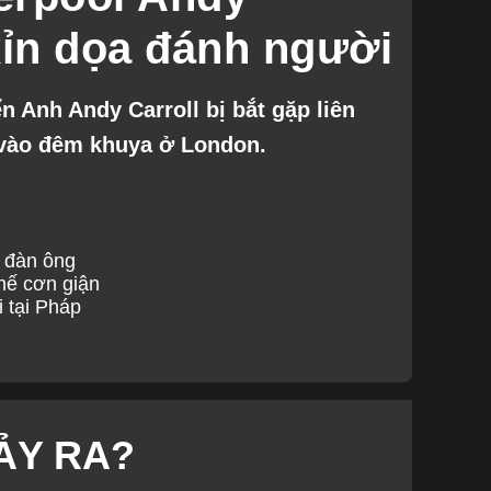
xỉn dọa đánh người
n Anh Andy Carroll bị bắt gặp liên
 vào đêm khuya ở London.
i đàn ông
hế cơn giận
i tại Pháp
ẢY RA?