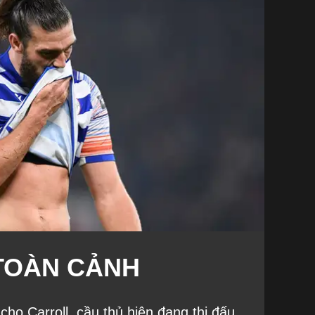
TOÀN CẢNH
ho Carroll, cầu thủ hiện đang thi đấu