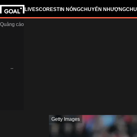
LIVESCORES
TIN NÓNG
CHUYỂN NHƯỢNG
CHU
Getty Images