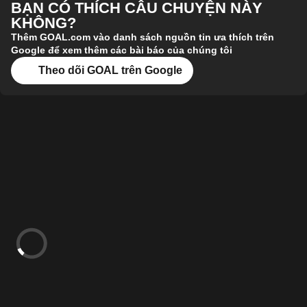
BẠN CÓ THÍCH CÂU CHUYỆN NÀY
KHÔNG?
Thêm GOAL.com vào danh sách nguồn tin ưa thích trên
Google để xem thêm các bài báo của chúng tôi
Theo dõi GOAL trên Google