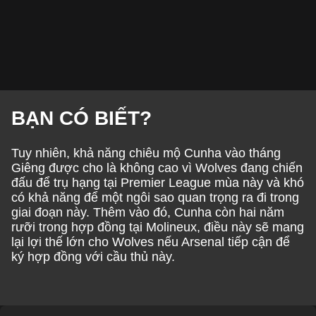
BẠN CÓ BIẾT?
Tuy nhiên, khả năng chiêu mộ Cunha vào tháng
Giêng được cho là không cao vì Wolves đang chiến
đấu để trụ hạng tại Premier League mùa này và khó
có khả năng để một ngôi sao quan trọng ra đi trong
giai đoạn này. Thêm vào đó, Cunha còn hai năm
rưỡi trong hợp đồng tại Molineux, điều này sẽ mang
lại lợi thế lớn cho Wolves nếu Arsenal tiếp cận để
ký hợp đồng với cầu thủ này.