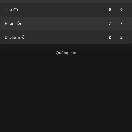
Thẻ đỏ
0
0
Phạm lỗi
7
7
Bị phạm lỗi
2
2