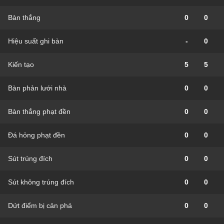
Bàn thắng
0
0
Hiệu suất ghi bàn
-
0
Kiến tạo
5
5
Bàn phản lưới nhà
0
0
Bàn thắng phạt đền
0
0
Đá hỏng phạt đền
0
0
Sút trúng đích
0
0
Sút không trúng đích
0
0
Dứt điểm bị cản phá
0
0