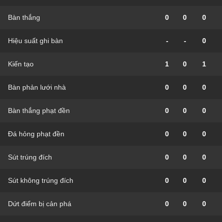
Bàn thắng
0
0
0
Hiệu suất ghi bàn
-
-
0
Kiến tạo
1
0
1
Bàn phản lưới nhà
0
0
0
Bàn thắng phạt đền
0
0
0
Đá hỏng phạt đền
0
0
0
Sút trúng đích
0
0
0
Sút không trúng đích
0
0
0
Dứt điểm bị cản phá
0
0
0