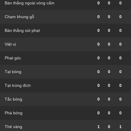
Bàn thắng ngoài vòng cấm
0
0
0
Chạm khung gỗ
0
0
0
Bàn thắng sút phạt
0
0
0
Việt vị
0
0
0
Phạt góc
0
0
0
Tạt bóng
0
0
0
Tạt trúng đích
0
0
0
Tắc bóng
0
0
0
Phá bóng
0
0
0
Thẻ vàng
1
0
1