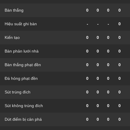
Bàn thắng
0
0
0
0
Hiệu suất ghi bàn
-
-
-
0
Kiến tạo
0
0
0
0
Bàn phản lưới nhà
0
0
0
0
Bàn thắng phạt đền
0
0
0
0
Đá hỏng phạt đền
0
0
0
0
Sút trúng đích
0
0
0
0
Sút không trúng đích
0
0
0
0
Dứt điểm bị cản phá
0
0
0
0