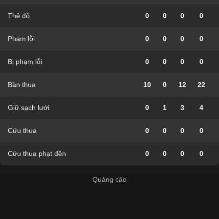
Thẻ đỏ
0
0
0
0
Phạm lỗi
0
0
0
0
Bị phạm lỗi
0
0
0
0
Bàn thua
10
0
12
22
Giữ sạch lưới
0
1
3
4
Cứu thua
0
0
0
0
Cứu thua phạt đền
0
0
0
0