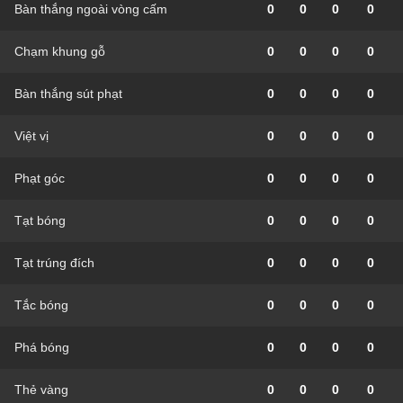
Bàn thắng ngoài vòng cấm
0
0
0
0
Chạm khung gỗ
0
0
0
0
Bàn thắng sút phạt
0
0
0
0
Việt vị
0
0
0
0
Phạt góc
0
0
0
0
Tạt bóng
0
0
0
0
Tạt trúng đích
0
0
0
0
Tắc bóng
0
0
0
0
Phá bóng
0
0
0
0
Thẻ vàng
0
0
0
0