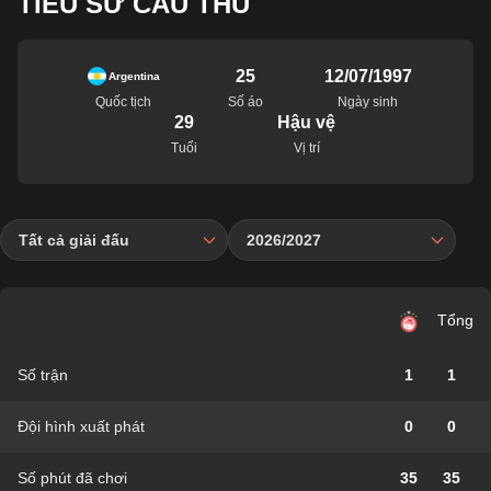
TIỂU SỬ CẦU THỦ
25
12/07/1997
Argentina
Quốc tịch
Số áo
Ngày sinh
29
Hậu vệ
Tuổi
Vị trí
Tất cả giải đấu
2026/2027
Tổng
Số trận
1
1
Đội hình xuất phát
0
0
Số phút đã chơi
35
35