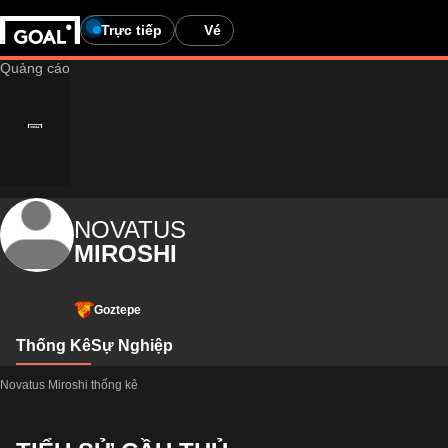
Trực tiếp
Vé
NOVATUS
MIROSHI
Goztepe
Thống Kê
Sự Nghiệp
Novatus Miroshi thống kê