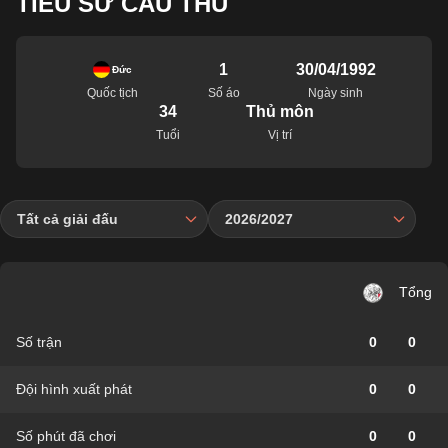
TIỂU SỬ CẦU THỦ
1
30/04/1992
Đức
Quốc tịch
Số áo
Ngày sinh
34
Thủ môn
Tuổi
Vị trí
Tất cả giải đấu
2026/2027
Tổng
Số trận
0
0
Đội hình xuất phát
0
0
Số phút đã chơi
0
0