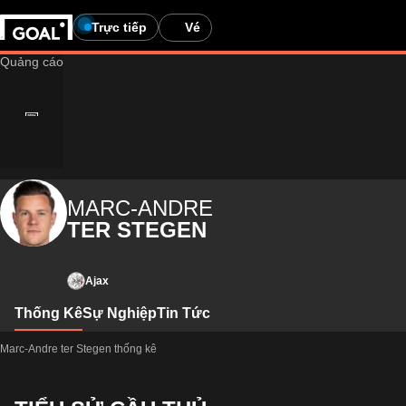
Trực tiếp
Vé
MARC-ANDRE
TER STEGEN
Ajax
Thống Kê
Sự Nghiệp
Tin Tức
Marc-Andre ter Stegen thống kê