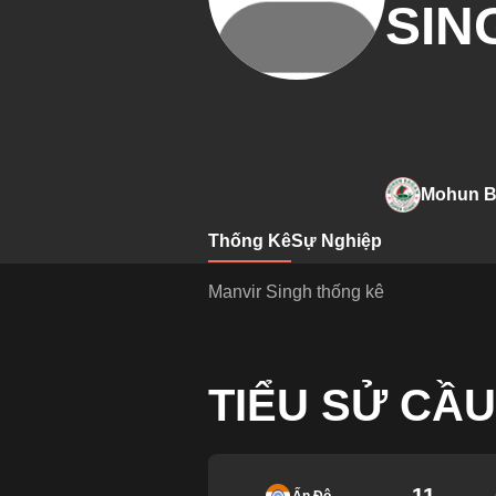
SIN
Mohun B
Thống Kê
Sự Nghiệp
Manvir Singh thống kê
TIỂU SỬ CẦU