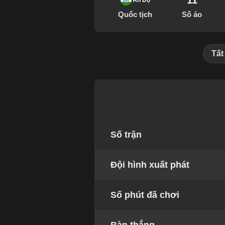
11
Ấn Độ
Quốc tịch
Số áo
Tất
Số trận
Đội hình xuất phát
Số phút đã chơi