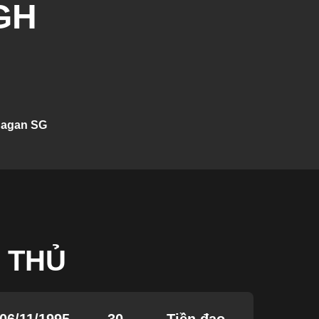
GH
agan SG
 THỦ