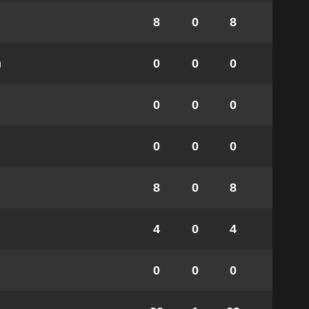
8
0
8
m
0
0
0
0
0
0
0
0
0
8
0
8
4
0
4
0
0
0