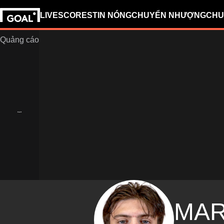
LIVESCORES
TIN NÓNG
CHUYỂN NHƯỢNG
CHU
MA