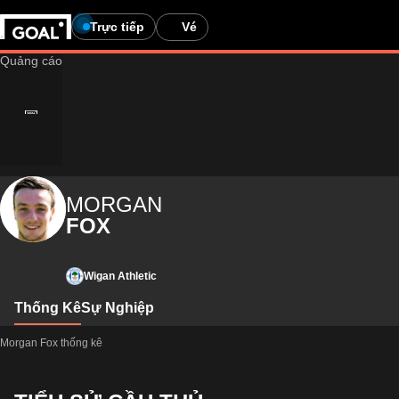
Trực tiếp
Vé
MORGAN
FOX
Wigan Athletic
Thống Kê
Sự Nghiệp
Morgan Fox thống kê