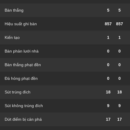
Bàn thắng
5
5
Hiệu suất ghi bàn
857
857
Kiến tạo
1
1
Bàn phản lưới nhà
0
0
Bàn thắng phạt đền
0
0
Đá hỏng phạt đền
0
0
Sút trúng đích
18
18
Sút không trúng đích
9
9
Dứt điểm bị cản phá
17
17