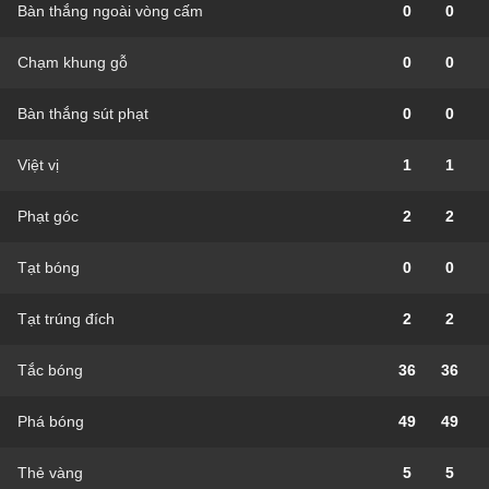
Bàn thắng ngoài vòng cấm
0
0
Chạm khung gỗ
0
0
Bàn thắng sút phạt
0
0
Việt vị
1
1
Phạt góc
2
2
Tạt bóng
0
0
Tạt trúng đích
2
2
Tắc bóng
36
36
Phá bóng
49
49
Thẻ vàng
5
5