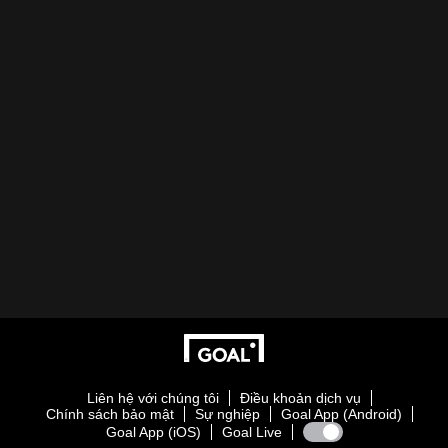
Liên hệ với chúng tôi
Điều khoản dịch vụ
Chính sách bảo mật
Sự nghiệp
Goal App (Android)
Goal App (iOS)
Goal Live