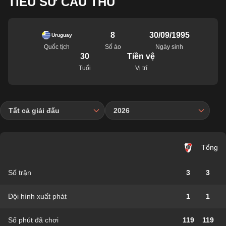
TIỂU SỬ CẦU THỦ
8
30/09/1995
Uruguay
Quốc tịch
Số áo
Ngày sinh
30
Tiền vệ
Tuổi
Vị trí
Tất cả giải đấu
2026
Tổng
Số trận
3
3
Đội hình xuất phát
1
1
Số phút đã chơi
119
119