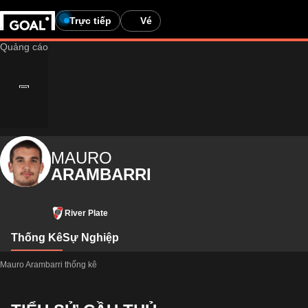
Trực tiếp
Vé
MAURO
ARAMBARRI
River Plate
Thống Kê
Sự Nghiệp
Mauro Arambarri thống kê