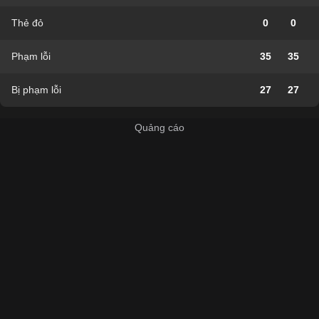
Thẻ đỏ
0
0
Phạm lỗi
35
35
Bị phạm lỗi
27
27