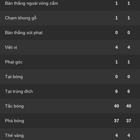
Bàn thắng ngoài vòng cấm
1
1
Chạm khung gỗ
1
1
Bàn thắng sút phạt
0
0
Việt vị
4
4
Phạt góc
1
1
Tạt bóng
0
0
Tạt trúng đích
6
6
Tắc bóng
40
40
Phá bóng
37
37
Thẻ vàng
4
4