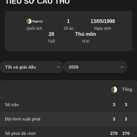
TIỂU SỬ CẦU THỦ
1
13/05/1998
Algeria
Quốc tịch
Số áo
Ngày sinh
28
Thủ môn
Tuổi
Vị trí
Tất cả giải đấu
2026
Tổng
Số trận
3
3
Đội hình xuất phát
3
3
Số phút đã chơi
270
270