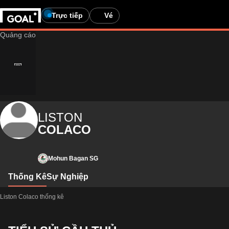
Trực tiếp
Vé
LISTON
COLACO
Mohun Bagan SG
Thống Kê
Sự Nghiệp
Liston Colaco thống kê