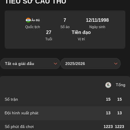
TIỂU SỬ CẦU THỦ
7
12/11/1998
Ấn Độ
Quốc tịch
Số áo
Ngày sinh
27
Tiền đạo
Tuổi
Vị trí
Tất cả giải đấu
2025/2026
Tổng
Số trận
15
15
Đội hình xuất phát
13
13
Số phút đã chơi
1223
1223