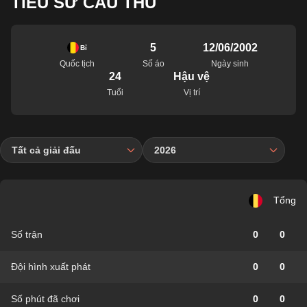
TIỂU SỬ CẦU THỦ
5
12/06/2002
Bỉ
Quốc tịch
Số áo
Ngày sinh
24
Hậu vệ
Tuổi
Vị trí
Tất cả giải đấu
2026
Tổng
Số trận
0
0
Đội hình xuất phát
0
0
Số phút đã chơi
0
0