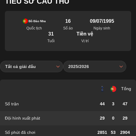
TIỂU SỬ CẦU THỦ
16
09/07/1995
Bồ Đào Nha
Quốc tịch
Số áo
Ngày sinh
31
Tiền vệ
Tuổi
Vị trí
Tất cả giải đấu
2025/2026
Tổng
Số trận
44
3
47
Đội hình xuất phát
29
0
29
Số phút đã chơi
2851
53
2904