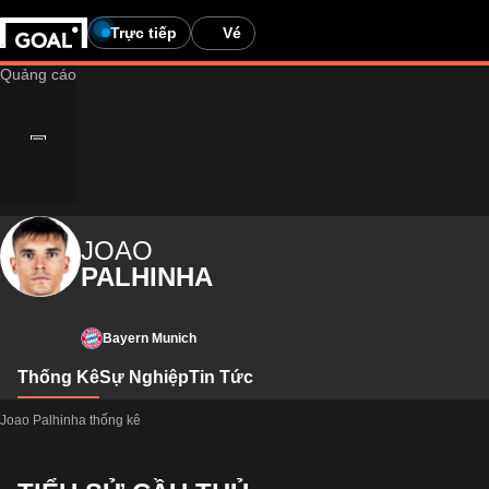
Trực tiếp
Vé
JOAO
PALHINHA
Bayern Munich
Thống Kê
Sự Nghiệp
Tin Tức
Joao Palhinha thống kê