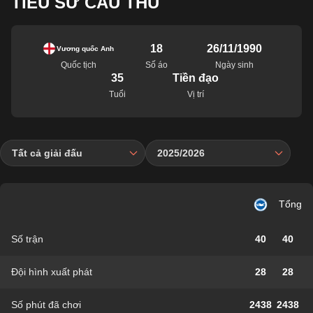
TIỂU SỬ CẦU THỦ
18
26/11/1990
Vương quốc Anh
Quốc tịch
Số áo
Ngày sinh
35
Tiền đạo
Tuổi
Vị trí
Tất cả giải đấu
2025/2026
Tổng
Số trận
40
40
Đội hình xuất phát
28
28
Số phút đã chơi
2438
2438