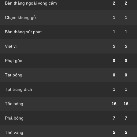
Bàn thắng ngoài vòng cấm
2
2
Chạm khung gỗ
1
1
Bàn thắng sút phạt
1
1
Việt vị
5
5
Phạt góc
0
0
Tạt bóng
0
0
Tạt trúng đích
1
1
Tắc bóng
16
16
Phá bóng
7
7
Thẻ vàng
5
5