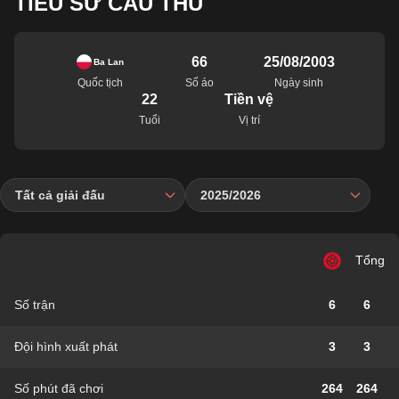
TIỂU SỬ CẦU THỦ
66
25/08/2003
Ba Lan
Quốc tịch
Số áo
Ngày sinh
22
Tiền vệ
Tuổi
Vị trí
Tất cả giải đấu
2025/2026
Tổng
Số trận
6
6
Đội hình xuất phát
3
3
Số phút đã chơi
264
264