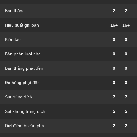
Bàn thắng
2
2
Hiệu suất ghi bàn
164
164
Kiến tạo
0
0
Bàn phản lưới nhà
0
0
Bàn thắng phạt đền
0
0
Đá hỏng phạt đền
0
0
Sút trúng đích
7
7
Sút không trúng đích
5
5
Dứt điểm bị cản phá
2
2