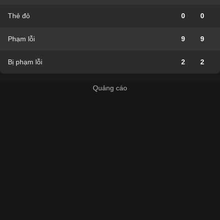
Thẻ đỏ
0
0
Phạm lỗi
9
9
Bị phạm lỗi
2
2