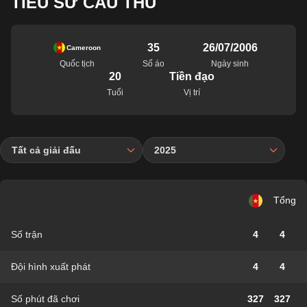
TIỂU SỬ CẦU THỦ
35
26/07/2006
Cameroon
Quốc tịch
Số áo
Ngày sinh
20
Tiền đạo
Tuổi
Vị trí
Tất cả giải đấu
2025
Tổng
Số trận
4
4
Đội hình xuất phát
4
4
Số phút đã chơi
327
327