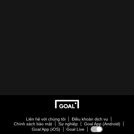
Liên hệ với chúng tôi
Điều khoản dịch vụ
Chính sách bảo mật
Sự nghiệp
Goal App (Android)
Goal App (iOS)
Goal Live