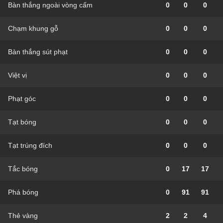
Bàn thắng ngoài vòng cấm
0
0
0
Chạm khung gỗ
0
0
0
Bàn thắng sút phạt
0
0
0
Việt vị
0
0
0
Phạt góc
0
0
0
Tạt bóng
0
0
0
Tạt trúng đích
0
0
0
Tắc bóng
0
17
17
Phá bóng
0
91
91
Thẻ vàng
2
2
4