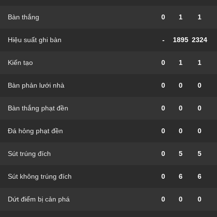
Bàn thắng
0
1
1
Hiệu suất ghi bàn
-
1895
2324
Kiến tạo
0
1
1
Bàn phản lưới nhà
0
0
0
Bàn thắng phạt đền
0
0
0
Đá hỏng phạt đền
0
0
0
Sút trúng đích
0
5
5
Sút không trúng đích
0
6
6
Dứt điểm bị cản phá
0
0
0