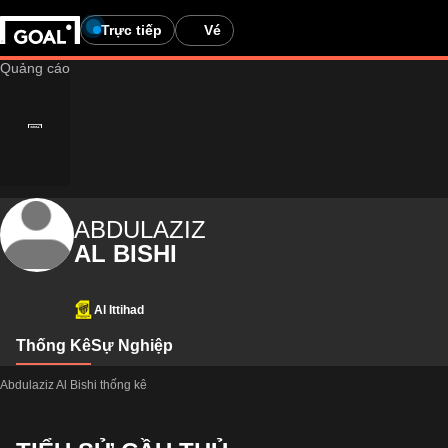
Trực tiếp
Vé
ABDULAZIZ
AL BISHI
Al Ittihad
Thống Kê
Sự Nghiệp
Abdulaziz Al Bishi thống kê