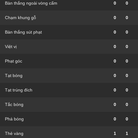
Bàn thắng ngoài vòng cấm
0
0
Chạm khung gỗ
0
0
Bàn thắng sút phạt
0
0
Việt vị
0
0
Phạt góc
0
0
Tạt bóng
0
0
Tạt trúng đích
0
0
Tắc bóng
0
0
Phá bóng
0
0
Thẻ vàng
1
1