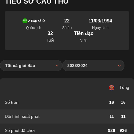
TIỂU SỬ CẦU THỦ
22
11/03/1994
Ả Rập Xê-út
Quốc tịch
Số áo
Ngày sinh
32
Tiền đạo
Tuổi
Vị trí
Tất cả giải đấu
2023/2024
Tổng
Số trận
16
16
Đội hình xuất phát
11
11
Số phút đã chơi
926
926