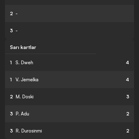
2
-
3
-
Sarı kartlar
1
S. Dweh
4
1
V. Jemelka
4
2
M. Doski
3
3
P. Adu
2
3
R. Durosinmi
2