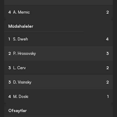
4
A. Memic
2
Müdahaleler
1
S. Dweh
4
2
P. Hrosovsky
3
3
L. Cerv
2
3
D. Visinsky
2
4
M. Doski
1
Ofsaytlar