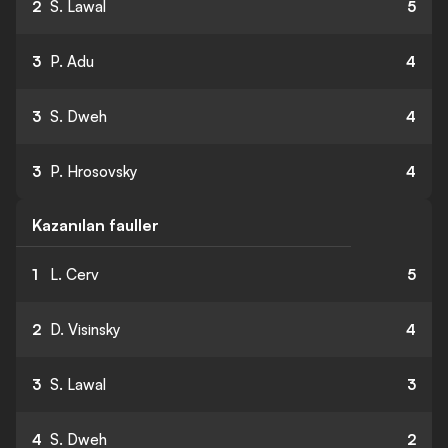
2
S. Lawal
5
3
P. Adu
4
3
S. Dweh
4
3
P. Hrosovsky
4
Kazanılan fauller
1
L. Cerv
5
2
D. Visinsky
4
3
S. Lawal
3
4
S. Dweh
2