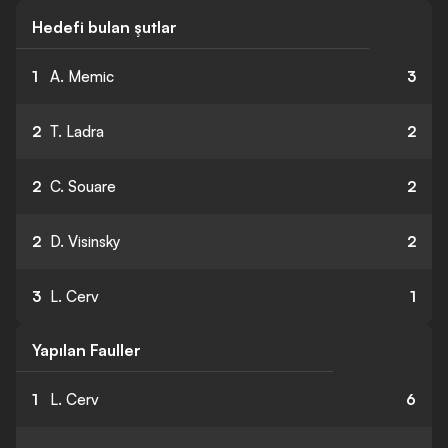
Hedefi bulan şutlar
1
A. Memic
3
2
T. Ladra
2
2
C. Souare
2
2
D. Visinsky
2
3
L. Cerv
1
Yapılan Fauller
1
L. Cerv
6