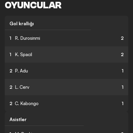
OYUNCULAR
Gol krallığı
1
R. Durosinmi
2
1
K. Spacil
2
2
P. Adu
1
2
L. Cerv
1
2
C. Kabongo
1
Asistler