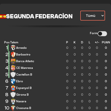
SEGUNDA FEDERACION
Form
Pos
Takım
P
K
D
L
+/-
PUAN
1
Arnedo
0
0
0
0
0
0
2
Barbastro
0
0
0
0
0
0
3
Barca Atletic
0
0
0
0
0
0
4
CE Manresa
0
0
0
0
0
0
5
Castellon B
0
0
0
0
0
0
6
Ebro
0
0
0
0
0
0
7
Espanyol B
0
0
0
0
0
0
8
Girona B
0
0
0
0
0
0
9
Naxara
0
0
0
0
0
0
10
Osasuna B
0
0
0
0
0
0