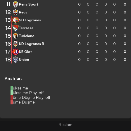
11
Pena Sport
0
0
0
0
0
0
12
Reus
0
0
0
0
0
0
13
SD Logrones
0
0
0
0
0
0
14
Terrassa
0
0
0
0
0
0
15
Tudelano
0
0
0
0
0
0
16
UD Logrones B
0
0
0
0
0
0
17
UE Olot
0
0
0
0
0
0
18
Utebo
0
0
0
0
0
0
Anahtar:
Yükselme
Yükselme Play-off
Küme Düşme Play-off
Küme Düşme