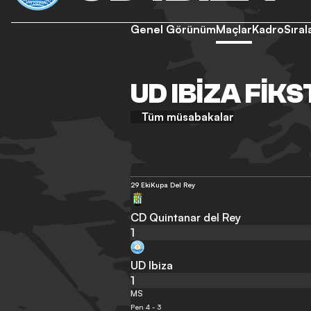
Genel Görünüm
Maçlar
Kadro
Sıra
UD IBIZA FIK
Tüm müsabakalar
29 Eki
Kupa Del Rey
CD Quintanar del Rey
1
UD Ibiza
1
MS
Pen 4 - 3