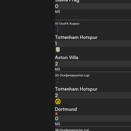
0
MS
10 Oca
FA Kupası
Tottenham Hotspur
1
Aston Villa
2
MS
20 Oca
Şampiyonlar Ligi
Tottenham Hotspur
2
Dortmund
0
MS
28 Oca
Şampiyonlar Ligi