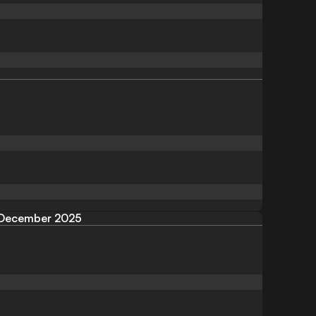
December 2025