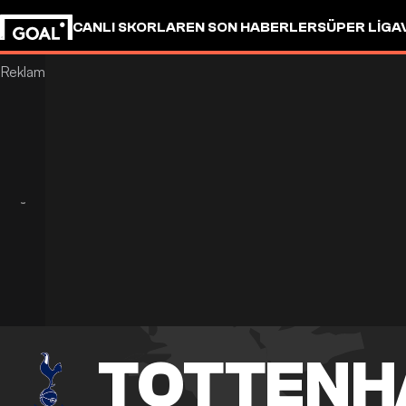
CANLI SKORLAR
EN SON HABERLER
SÜPER LIG
A
TOTTENH