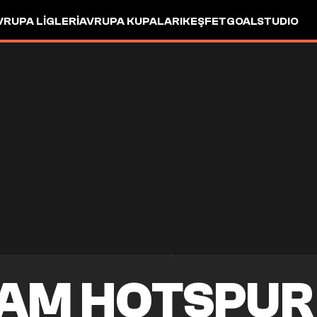
VRUPA LIGLERI
AVRUPA KUPALARI
KEŞFET
GOALSTUDIO
AM HOTSPUR