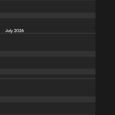
July 2026