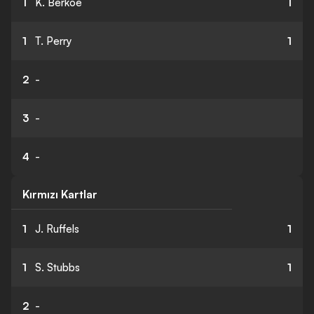
1
K. Berkoe
1
1
T. Perry
1
2
-
3
-
4
-
Kırmızı Kartlar
1
J. Ruffels
1
1
S. Stubbs
1
2
-