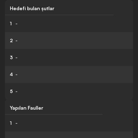
Hedefi bulan şutlar
1
-
2
-
3
-
4
-
5
-
Yapılan Fauller
1
-