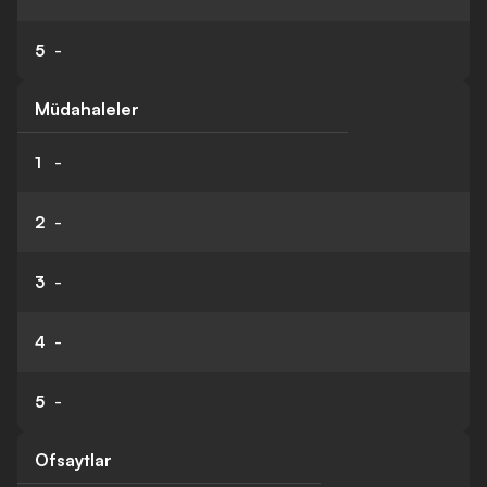
5
-
Müdahaleler
1
-
2
-
3
-
4
-
5
-
Ofsaytlar