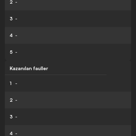
2
-
3
-
4
-
5
-
Kazanılan fauller
1
-
2
-
3
-
4
-