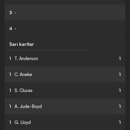
3
-
4
-
Sarı kartlar
1
T. Anderson
1
1
C. Aneke
1
1
S. Clucas
1
1
A. Jude-Boyd
1
1
G. Lloyd
1