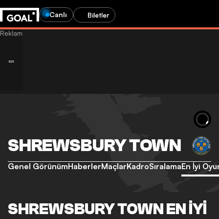
Canlı
Biletler
SHREWSBURY TOWN
Genel Görünüm
Haberler
Maçlar
Kadro
Sıralama
En İyi Oyu
SHREWSBURY TOWN EN İYI