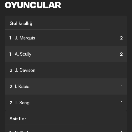
OYUNCULAR
Gol krallığı
1
J. Marquis
2
1
A. Scully
2
2
J. Davison
1
2
I. Kabia
1
2
T. Sang
1
Asistler